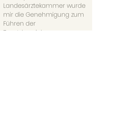
Landesärztekammer wurde
mir die Genehmigung zum
Führen der
Zusatzbezeichnung
Palliativmedizin erteilt.
Bei der Behandlung der
schwerstkranken Patienten
besteht eine enge
Zusammenarbeit mit
dem
Hospizzentrum Haus
Brög zum Engel in Lindau.
+49 (0) 8382
/ 5115
©2021 Dr. med. Rainer Wölfle, 88131 Lindau Bodensee