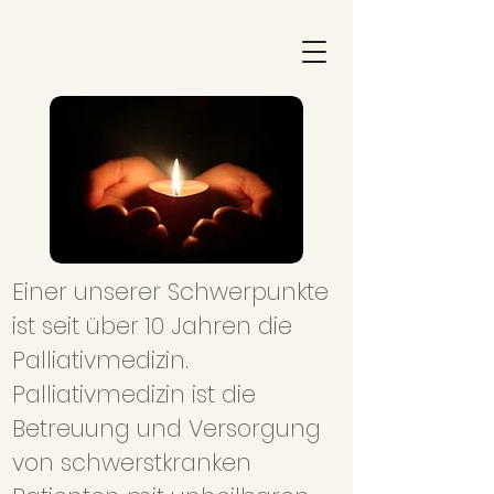
Einer unserer Schwerpunkte
ist seit über 10 Jahren die
Palliativmedizin.
Palliativmedizin ist die
Betreuung und Versorgung
von schwerstkranken