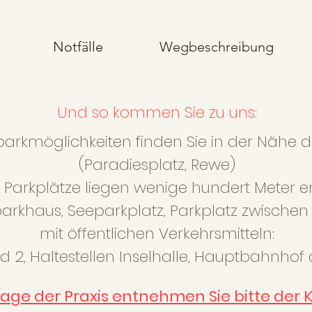
Notfälle
Wegbeschreibung
Und so kommen Sie zu uns:
Palliativmedizin - Hausbesuche - Akupunktur - Facharzt für Allgemeinmedizin - Hausärztliche Versorgung
parkmöglichkeiten finden Sie in der Nähe de
(Paradiesplatz, Rewe)
Parkplätze liegen wenige hundert Meter en
parkhaus, Seeparkplatz, Parkplatz zwischen
mit öffentlichen Verkehrsmitteln:
nd 2, Haltestellen Inselhalle, Hauptbahnhof 
Lage der Praxis entnehmen Sie bitte der K